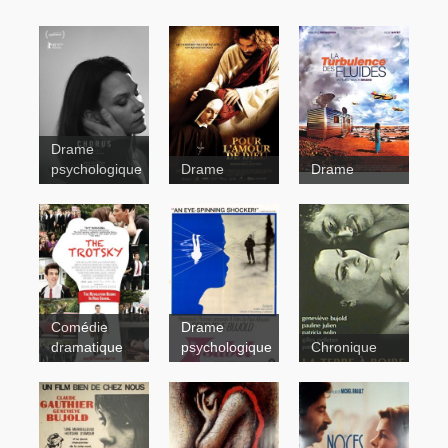
Drame
psychologique
Drame
Drame
Le
météore
Comédie
Drame
Pour
dramatique
psychologique
Chronique
l'amour de
Chorus
La Terre à
Dieu
boire
Isabel