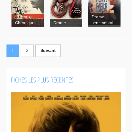
The Trotsky
Drame
(Le Trotski)
Chronique
Drame
sentimental
Mon
1
2
amie Max
Suivant
Les Noces
de papier
FICHES LES PLUS RÉCENTES