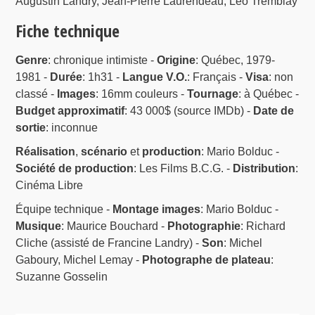
Augustin Landry, Jean-Pierre Laurendeau, Léo Tremblay
Fiche technique
Genre
: chronique intimiste -
Origine
: Québec, 1979-
1981 -
Durée
: 1h31 -
Langue V.O.
: Français -
Visa
: non
classé -
Images
: 16mm couleurs -
Tournage
: à Québec -
Budget approximatif
: 43 000$ (source IMDb) -
Date de
sortie
: inconnue
Réalisation
,
scénario
et
production
: Mario Bolduc -
Société de production
: Les Films B.C.G. -
Distribution
:
Cinéma Libre
Équipe technique -
Montage images
: Mario Bolduc -
Musique
: Maurice Bouchard -
Photographie
: Richard
Cliche (assisté de Francine Landry) -
Son
: Michel
Gaboury, Michel Lemay -
Photographe de plateau
:
Suzanne Gosselin