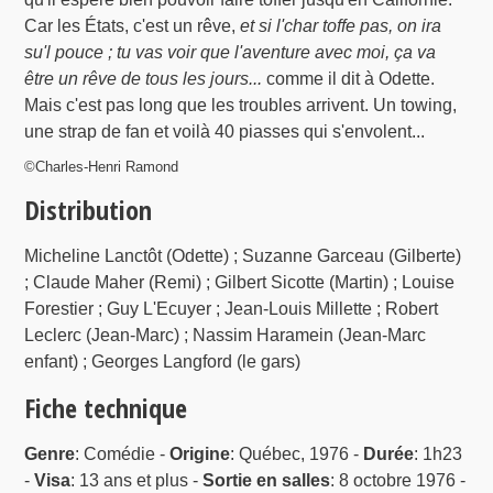
Car les États, c'est un rêve,
et si l'char toffe pas, on ira
su'l pouce ; tu vas voir que l'aventure avec moi, ça va
être un rêve de tous les jours...
comme il dit à Odette.
Mais c'est pas long que les troubles arrivent. Un towing,
une strap de fan et voilà 40 piasses qui s'envolent...
©Charles-Henri Ramond
Distribution
Micheline Lanctôt (Odette) ; Suzanne Garceau (Gilberte)
; Claude Maher (Remi) ; Gilbert Sicotte (Martin) ; Louise
Forestier ; Guy L'Ecuyer ; Jean-Louis Millette ; Robert
Leclerc (Jean-Marc) ; Nassim Haramein (Jean-Marc
enfant) ; Georges Langford (le gars)
Fiche technique
Genre
: Comédie -
Origine
: Québec, 1976 -
Durée
: 1h23
-
Visa
: 13 ans et plus -
Sortie en salles
: 8 octobre 1976 -