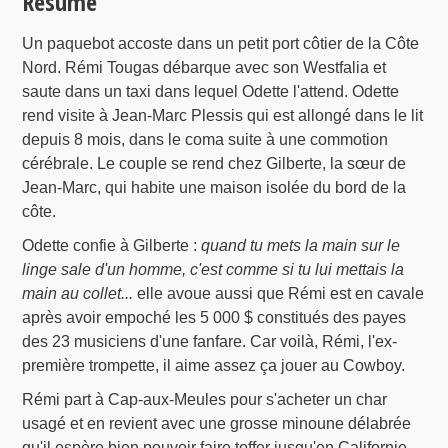
Résumé
Un paquebot accoste dans un petit port côtier de la Côte
Nord. Rémi Tougas débarque avec son Westfalia et
saute dans un taxi dans lequel Odette l'attend. Odette
rend visite à Jean-Marc Plessis qui est allongé dans le lit
depuis 8 mois, dans le coma suite à une commotion
cérébrale. Le couple se rend chez Gilberte, la sœur de
Jean-Marc, qui habite une maison isolée du bord de la
côte.
Odette confie à Gilberte :
quand tu mets la main sur le
linge sale d'un homme, c'est comme si tu lui mettais la
main au collet...
elle avoue aussi que Rémi est en cavale
après avoir empoché les 5 000 $ constitués des payes
des 23 musiciens d'une fanfare. Car voilà, Rémi, l'ex-
première trompette, il aime assez ça jouer au Cowboy.
Rémi part à Cap-aux-Meules pour s'acheter un char
usagé et en revient avec une grosse minoune délabrée
qu'il espère bien pouvoir faire toffer jusqu'en Californie.