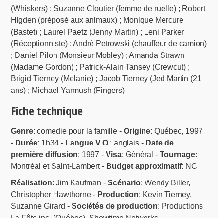
(Whiskers) ; Suzanne Cloutier (femme de ruelle) ; Robert
Higden (préposé aux animaux) ; Monique Mercure
(Bastet) ; Laurel Paetz (Jenny Martin) ; Leni Parker
(Réceptionniste) ; André Petrowski (chauffeur de camion)
; Daniel Pilon (Monsieur Mobley) ; Amanda Strawn
(Madame Gordon) ; Patrick-Alain Tansey (Crewcut) ;
Brigid Tierney (Melanie) ; Jacob Tierney (Jed Martin (21
ans) ; Michael Yarmush (Fingers)
Fiche technique
Genre
: comedie pour la famille -
Origine
: Québec, 1997
-
Durée
: 1h34 -
Langue V.O.
: anglais -
Date de
première diffusion
: 1997 -
Visa
: Général -
Tournage
:
Montréal et Saint-Lambert -
Budget approximatif
: NC
Réalisation
: Jim Kaufman -
Scénario
: Wendy Biller,
Christopher Hawthorne -
Production
: Kevin Tierney,
Suzanne Girard -
Sociétés de production
: Productions
La Fête inc. (Québec), Showtime Networks