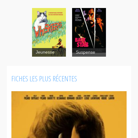
Jeunesse
Suspense
Contes
FICHES LES PLUS RÉCENTES
pour tous
Whiskers
Moustaches