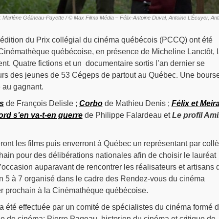
: Marlène Gélineau-Payette / © Max Films Média – Félix-Antoine Duval, Antoine L’Écuyer, An
e édition du Prix collégial du cinéma québécois (PCCQ) ont été
a Cinémathèque québécoise, en présence de Micheline Lanctôt, 
t. Quatre fictions et un documentaire sortis l’an dernier se
urs des jeunes de 53 Cégeps de partout au Québec. Une bours
 au gagnant.
s
de François Delisle ;
Corbo
de Mathieu Denis ;
Félix et Meir
rd s’en va-t-en guerre
de Philippe Falardeau et
Le profil Am
ront les films puis enverront à Québec un représentant par coll
hain pour des délibérations nationales afin de choisir le lauréat
’occasion auparavant de rencontrer les réalisateurs et artisans 
d’un 5 à 7 organisé dans le cadre des Rendez-vous du cinéma
ier prochain à la Cinémathèque québécoise.
 a été effectuée par un comité de spécialistes du cinéma formé 
e de cinéma; Pierre Pageau, historien du cinéma et critique de