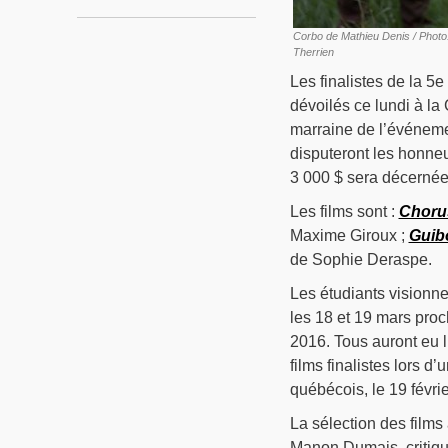
Corbo de Mathieu Denis / Photo
Therrien
Les finalistes de la 5
dévoilés ce lundi à l
marraine de l’événemen
disputeront les honne
3 000 $ sera décernée
Les films sont :
Choru
Maxime Giroux ;
Guibo
de Sophie Deraspe.
Les étudiants visionne
les 18 et 19 mars proc
2016. Tous auront eu l
films finalistes lors 
québécois, le 19 févr
La sélection des films
Manon Dumais, critiqu