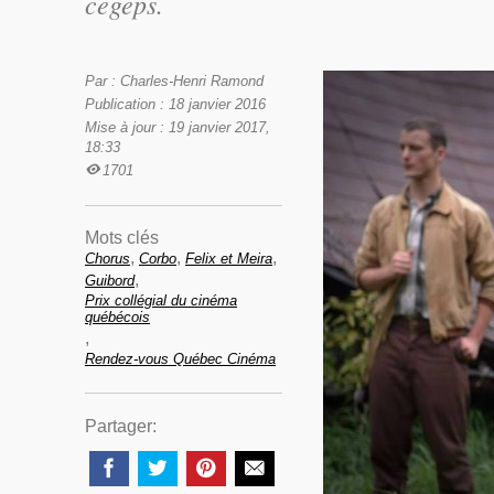
cégeps.
Par : Charles-Henri Ramond
Publication : 18 janvier 2016
Mise à jour : 19 janvier 2017,
18:33
1701
Mots clés
,
,
,
Chorus
Corbo
Felix et Meira
,
Guibord
Prix collégial du cinéma
québécois
,
Rendez-vous Québec Cinéma
Partager: