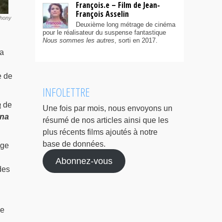
François.e – Film de Jean-
François Asselin
thony
Deuxième long métrage de cinéma
pour le réalisateur du suspense fantastique
Nous sommes les autres
, sorti en 2017.
la
e de
INFOLETTRE
a
de
Une fois par mois, nous envoyons un
ina
résumé de nos articles ainsi que les
plus récents films ajoutés à notre
base de données.
ège
Abonnez-vous
des
de