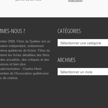
réalisation.
MMES-NOUS ?
CATÉGORIES
Catégories
mbre 2008, Films du Québec est un
rmation indépendant, entièrement
néma québécois de fiction. Films du
ient les fiches détaillées des films
ARCHIVES
des actualités, des critiques et des
onces et bien plus.
 administration : Charles-Henri
Archives
mbre de l'Association québécoise
es de cinéma.