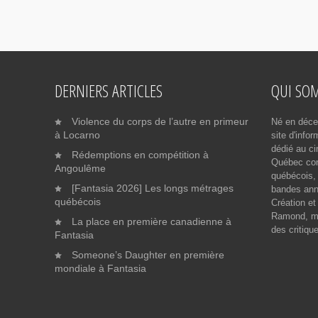
DERNIERS ARTICLES
QUI SO
Violence du corps de l’autre en primeur
Né en déce
à Locarno
site d'info
dédié au ci
Rédemptions en compétition à
Québec cont
Angoulême
québécois, 
[Fantasia 2026] Les longs métrages
bandes ann
québécois
Création et
Ramond, me
La place en première canadienne à
des critiqu
Fantasia
Someone’s Daughter en première
mondiale à Fantasia