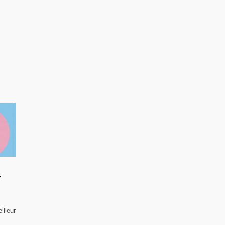
r
illeur