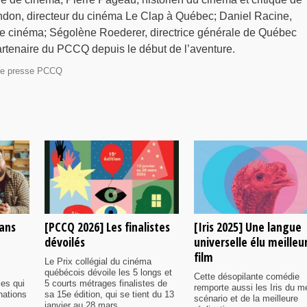
don, directeur du cinéma Le Clap à Québec; Daniel Racine,
 de cinéma; Ségolène Roederer, directrice générale de Québec
tenaire du PCCQ depuis le début de l’aventure.
de presse PCCQ
rans
[PCCQ 2026] Les finalistes
[Iris 2025] Une langue
dévoilés
universelle élu meilleu
film
Le Prix collégial du cinéma
québécois dévoile les 5 longs et
Cette désopilante comédie
ies qui
5 courts métrages finalistes de
remporte aussi les Iris du me
nations
sa 15e édition, qui se tient du 13
scénario et de la meilleure
janvier au 28 mars