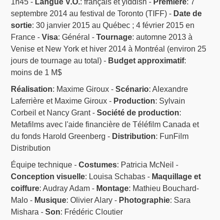
1h45 -
Langue V.O.
: français et yiddish -
Première
: 7
septembre 2014 au festival de Toronto (TIFF) -
Date de
sortie
: 30 janvier 2015 au Québec ; 4 février 2015 en
France -
Visa
: Général -
Tournage
: automne 2013 à
Venise et New York et hiver 2014 à Montréal (environ 25
jours de tournage au total) -
Budget approximatif
:
moins de 1 M$
Réalisation
: Maxime Giroux -
Scénario
: Alexandre
Laferrière et Maxime Giroux -
Production
: Sylvain
Corbeil et Nancy Grant -
Société de production
:
Metafilms avec l'aide financière de Téléfilm Canada et
du fonds Harold Greenberg -
Distribution
: FunFilm
Distribution
Équipe technique -
Costumes
: Patricia McNeil -
Conception visuelle
: Louisa Schabas -
Maquillage et
coiffure
: Audray Adam -
Montage
: Mathieu Bouchard-
Malo -
Musique
: Olivier Alary -
Photographie
: Sara
Mishara -
Son
: Frédéric Cloutier