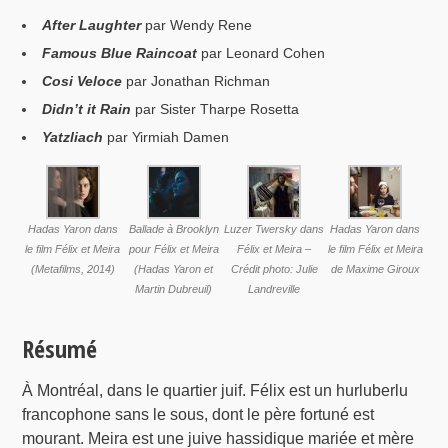
After Laughter
par Wendy Rene
Famous Blue Raincoat
par Leonard Cohen
Cosi Veloce
par Jonathan Richman
Didn’t it Rain
par Sister Tharpe Rosetta
Yatzliach
par Yirmiah Damen
Hadas Yaron dans
Ballade à Brooklyn
Luzer Twersky dans
Hadas Yaron dans
le film Félix et Meira
pour Félix et Meira
Félix et Meira –
le film Félix et Meira
(Metafilms, 2014)
(Hadas Yaron et
Crédit photo: Julie
de Maxime Giroux
Martin Dubreuil)
Landreville
Résumé
À Montréal, dans le quartier juif. Félix est un hurluberlu
francophone sans le sous, dont le père fortuné est
mourant. Meira est une juive hassidique mariée et mère