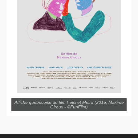
Affiche québécoise du film Félix et Meira (2015, Maxime
Giroux - ©FunFilm)