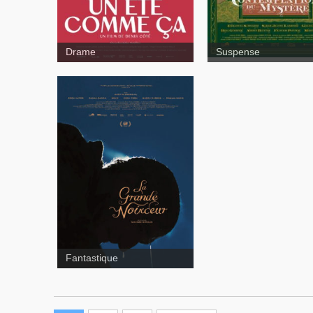
Drame
Suspense
La grande
noirceur
Fantastique