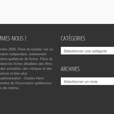
MMES-NOUS ?
CATÉGORIES
Catégories
mbre 2008, Films du Québec est un
rmation indépendant, entièrement
néma québécois de fiction. Films du
ient les fiches détaillées des films
ARCHIVES
des actualités, des critiques et des
onces et bien plus.
 administration : Charles-Henri
Archives
mbre de l'Association québécoise
es de cinéma.