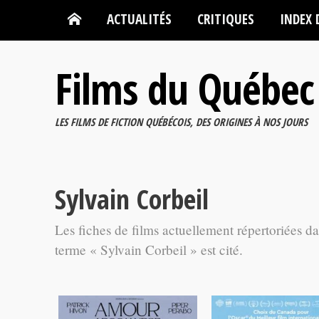
ACTUALITÉS
CRITIQUES
INDEX 
Films du Québec
LES FILMS DE FICTION QUÉBÉCOIS, DES ORIGINES À NOS JOURS
Sylvain Corbeil
Les fiches de films actuellement répertoriées d
terme « Sylvain Corbeil » est cité.