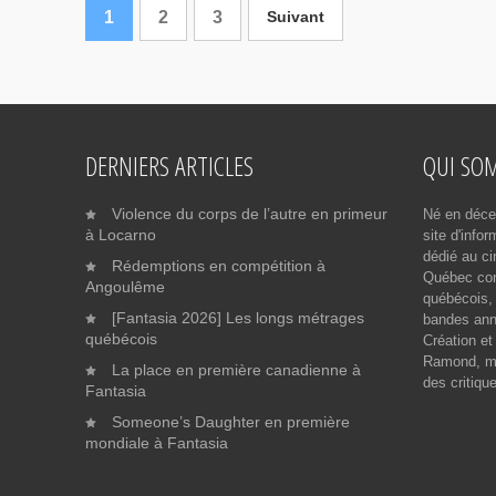
1
2
3
Suivant
DERNIERS ARTICLES
QUI SO
Violence du corps de l’autre en primeur
Né en déce
à Locarno
site d'info
dédié au ci
Rédemptions en compétition à
Québec cont
Angoulême
québécois, 
[Fantasia 2026] Les longs métrages
bandes ann
québécois
Création et
Ramond, me
La place en première canadienne à
des critiqu
Fantasia
Someone’s Daughter en première
mondiale à Fantasia