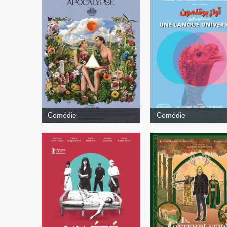
Th
Twentieth Century
Comédie
Comédie