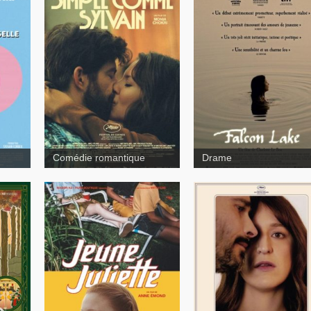
e
Comédie romantique
Drame
Jeune
Juliette
Quelqu’u
d’extraordinaire