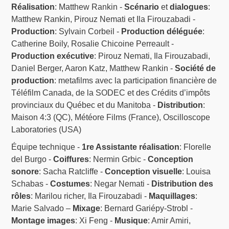
Réalisation
: Matthew Rankin -
Scénario
et
dialogues
:
Matthew Rankin, Pirouz Nemati et Ila Firouzabadi -
Production
: Sylvain Corbeil -
Production déléguée
:
Catherine Boily, Rosalie Chicoine Perreault -
Production exécutive
: Pirouz Nemati, Ila Firouzabadi,
Daniel Berger, Aaron Katz, Matthew Rankin -
Société de
production
: metafilms avec la participation financière de
Téléfilm Canada, de la SODEC et des Crédits d’impôts
provinciaux du Québec et du Manitoba -
Distribution
:
Maison 4:3 (QC), Météore Films (France), Oscilloscope
Laboratories (USA)
Équipe technique -
1re Assistante réalisation
: Florelle
del Burgo -
Coiffures
: Nermin Grbic -
Conception
sonore
: Sacha Ratcliffe -
Conception visuelle
: Louisa
Schabas -
Costumes
: Negar Nemati -
Distribution des
rôles
: Marilou richer, Ila Firouzabadi -
Maquillages
:
Marie Salvado –
Mixage
: Bernard Gariépy-Strobl -
Montage images
: Xi Feng -
Musique
: Amir Amiri,