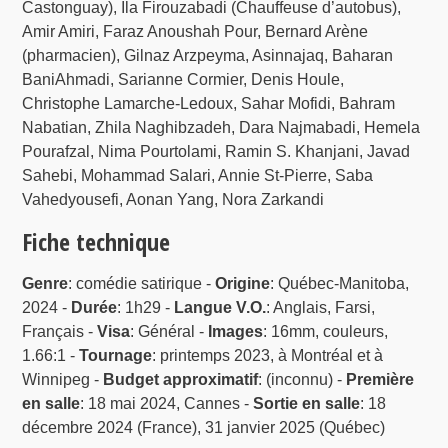
Castonguay), Ila Firouzabadi (Chauffeuse d’autobus),
Amir Amiri, Faraz Anoushah Pour, Bernard Arène
(pharmacien), Gilnaz Arzpeyma, Asinnajaq, Baharan
BaniAhmadi, Sarianne Cormier, Denis Houle,
Christophe Lamarche-Ledoux, Sahar Mofidi, Bahram
Nabatian, Zhila Naghibzadeh, Dara Najmabadi, Hemela
Pourafzal, Nima Pourtolami, Ramin S. Khanjani, Javad
Sahebi, Mohammad Salari, Annie St-Pierre, Saba
Vahedyousefi, Aonan Yang, Nora Zarkandi
Fiche technique
Genre
: comédie satirique -
Origine
: Québec-Manitoba,
2024 -
Durée
: 1h29 -
Langue V.O.
: Anglais, Farsi,
Français -
Visa
: Général -
Images
: 16mm, couleurs,
1.66:1 -
Tournage
: printemps 2023, à Montréal et à
Winnipeg -
Budget approximatif
: (inconnu) -
Première
en salle
: 18 mai 2024, Cannes -
Sortie en salle
: 18
décembre 2024 (France), 31 janvier 2025 (Québec)