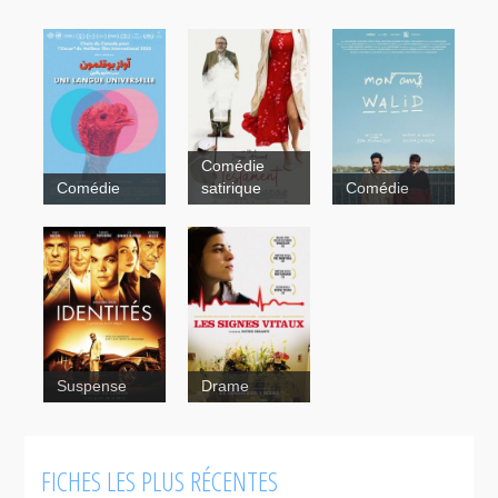
Comédie
Comédie
satirique
Comédie
Mon ami
Walid
The
Twentieth
Century
Suspense
Drame
FICHES LES PLUS RÉCENTES