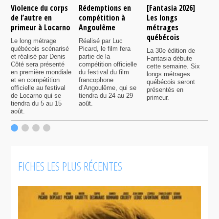
Violence du corps
Rédemptions en
[Fantasia 2026]
L
de l’autre en
compétition à
Les longs
p
primeur à Locarno
Angoulême
métrages
c
québécois
F
Le long métrage
Réalisé par Luc
québécois scénarisé
Picard, le film fera
La 30e édition de
A
et réalisé par Denis
partie de la
Fantasia débute
p
Côté sera présenté
compétition officielle
cette semaine. Six
p
en première mondiale
du festival du film
longs métrages
F
et en compétition
francophone
québécois seront
S
officielle au festival
d’Angoulême, qui se
présentés en
s
de Locarno qui se
tiendra du 24 au 29
primeur.
p
tiendra du 5 au 15
août.
q
août.
p
c
F
FICHES LES PLUS RÉCENTES