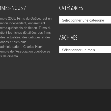
MMES-NOUS ?
CATÉGORIES
Catégories
mbre 2008, Films du Québec est un
rmation indépendant, entièrement
néma québécois de fiction. Films du
ient les fiches détaillées des films
ARCHIVES
des actualités, des critiques et des
onces et bien plus.
 administration : Charles-Henri
Archives
mbre de l'Association québécoise
es de cinéma.