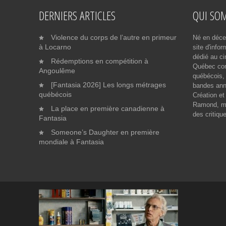
DERNIERS ARTICLES
QUI SO
Violence du corps de l’autre en primeur
Né en déce
à Locarno
site d'info
dédié au ci
Rédemptions en compétition à
Québec cont
Angoulême
québécois, 
[Fantasia 2026] Les longs métrages
bandes ann
québécois
Création et
Ramond, me
La place en première canadienne à
des critiqu
Fantasia
Someone’s Daughter en première
mondiale à Fantasia