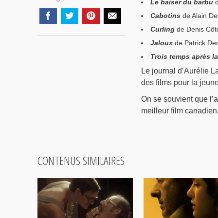
Le baiser du barbu
d
Cabotins
de Alain De
Curling
de Denis Côté
Jaloux
de Patrick De
Trois temps après l
Le journal d’Aurélie L
des films pour la jeun
On se souvient que l’a
meilleur film canadien
CONTENUS SIMILAIRES