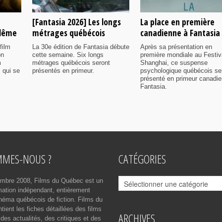
[Fantasia 2026] Les longs
La place en première
ulême
métrages québécois
canadienne à Fantasia
film
La 30e édition de Fantasia débute
Après sa présentation en
on
cette semaine. Six longs
première mondiale au Festiv
m
métrages québécois seront
Shanghai, ce suspense
 qui se
présentés en primeur.
psychologique québécois se
présenté en primeur canadi
Fantasia.
MMES-NOUS ?
CATÉGORIES
Catégories
mbre 2008, Films du Québec est un
rmation indépendant, entièrement
néma québécois de fiction. Films du
ient les fiches détaillées des films
ARCHIVES
des actualités, des critiques et des