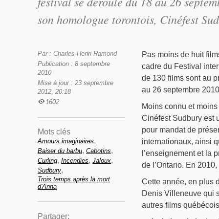
festival se déroule du 18 au 26 septe
son homologue torontois, Cinéfest Su
Par : Charles-Henri Ramond
Pas moins de huit fil
Publication : 8 septembre
cadre du Festival inte
2010
de 130 films sont au p
Mise à jour : 23 septembre
au 26 septembre 2010
2012, 20:18
1602
Moins connu et moins 
Cinéfest Sudbury est u
pour mandat de présen
Mots clés
,
Amours imaginaires
internationaux, ainsi 
,
,
Baiser du barbu
Cabotins
l’enseignement et la 
,
,
,
Curling
Incendies
Jaloux
de l’Ontario. En 2010,
,
Sudbury
Trois temps après la mort
Cette année, en plus 
d'Anna
Denis Villeneuve qui s
autres films québécois 
Partager: