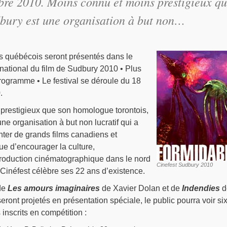
mbre 2010. Moins connu et moins prestigieux q
dbury est une organisation à but non…
ms québécois seront présentés dans le
rnational du film de Sudbury 2010 • Plus
rogramme • Le festival se déroule du 18
.
prestigieux que son homologue torontois,
ne organisation à but non lucratif qui a
ter de grands films canadiens et
que d’encourager la culture,
production cinématographique dans le nord
Cinefest Sudbury 2010
 Cinéfest célèbre ses 22 ans d’existence.
de
Les amours imaginaires
de Xavier Dolan et de
Indendies
d
eront projetés en présentation spéciale, le public pourra voir si
inscrits en compétition :