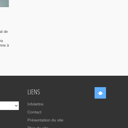
al de
ra
enne à
LIENS
Infolettre
Contact
Présentation du site
Plan du site