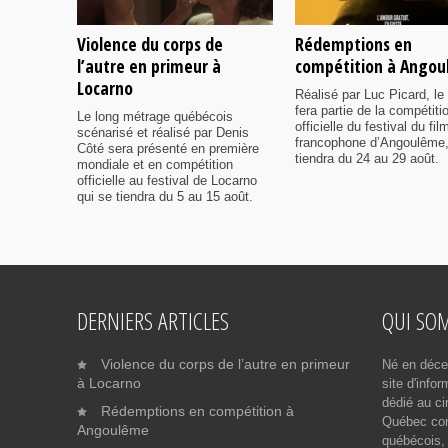
Violence du corps de
Rédemptions en
l’autre en primeur à
compétition à Ango
Locarno
Réalisé par Luc Picard, le 
fera partie de la compétiti
Le long métrage québécois
officielle du festival du fil
scénarisé et réalisé par Denis
francophone d’Angoulême,
Côté sera présenté en première
tiendra du 24 au 29 août.
mondiale et en compétition
officielle au festival de Locarno
qui se tiendra du 5 au 15 août.
DERNIERS ARTICLES
QUI SO
Violence du corps de l’autre en primeur
Né en déce
à Locarno
site d'info
dédié au ci
Rédemptions en compétition à
Québec cont
Angoulême
québécois, 