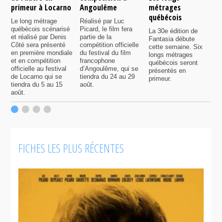
primeur à Locarno
Angoulême
métrages
c
québécois
F
Le long métrage
Réalisé par Luc
québécois scénarisé
Picard, le film fera
La 30e édition de
A
et réalisé par Denis
partie de la
Fantasia débute
p
Côté sera présenté
compétition officielle
cette semaine. Six
p
en première mondiale
du festival du film
longs métrages
F
et en compétition
francophone
québécois seront
S
officielle au festival
d’Angoulême, qui se
présentés en
s
de Locarno qui se
tiendra du 24 au 29
primeur.
p
tiendra du 5 au 15
août.
q
août.
p
c
F
FICHES LES PLUS RÉCENTES