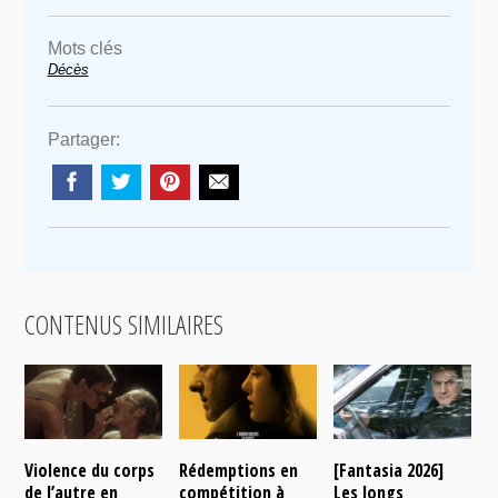
Mots clés
Décès
Partager:
CONTENUS SIMILAIRES
Violence du corps
Rédemptions en
[Fantasia 2026]
L
de l’autre en
compétition à
Les longs
p