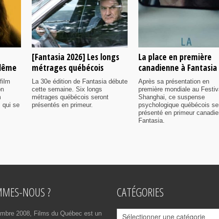
[Fantasia 2026] Les longs
La place en première
ulême
métrages québécois
canadienne à Fantasia
film
La 30e édition de Fantasia débute
Après sa présentation en
on
cette semaine. Six longs
première mondiale au Festiv
m
métrages québécois seront
Shanghai, ce suspense
 qui se
présentés en primeur.
psychologique québécois se
présenté en primeur canadi
Fantasia.
MMES-NOUS ?
CATÉGORIES
Catégories
mbre 2008, Films du Québec est un