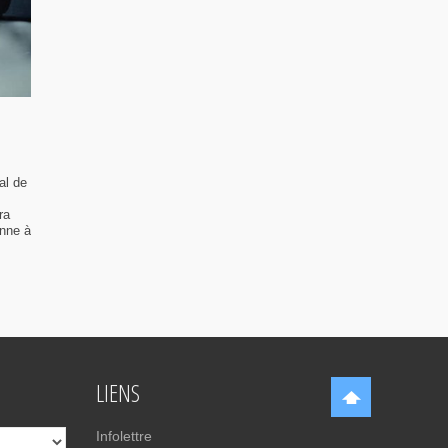
al de
ra
enne à
LIENS
Infolettre