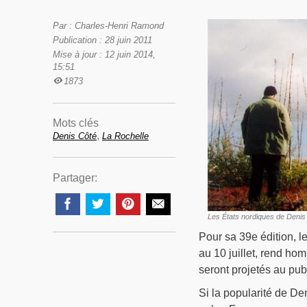
Par : Charles-Henri Ramond
Publication : 28 juin 2011
Mise à jour : 12 juin 2014,
15:51
1873
Mots clés
,
Denis Côté
La Rochelle
Partager:
Les États nordiques de Denis
Pour sa 39e édition, le
au 10 juillet, rend h
seront projetés au pub
Si la popularité de Den