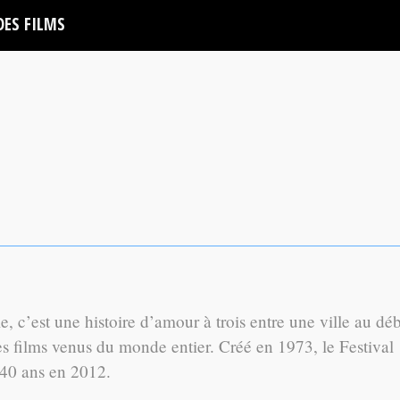
DES FILMS
, c’est une histoire d’amour à trois entre une ville au dé
des films venus du monde entier. Créé en 1973, le Festival
 40 ans en 2012.