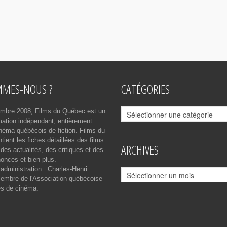
MMES-NOUS ?
CATÉGORIES
Catégories
mbre 2008, Films du Québec est un
rmation indépendant, entièrement
néma québécois de fiction. Films du
ient les fiches détaillées des films
ARCHIVES
des actualités, des critiques et des
onces et bien plus.
 administration : Charles-Henri
Archives
mbre de l'Association québécoise
es de cinéma.