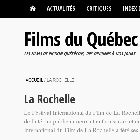
ACTUALITÉS
CRITIQUES
INDEX 
Films du Québec
LES FILMS DE FICTION QUÉBÉCOIS, DES ORIGINES À NOS JOURS
ACCUEIL
/
LA ROCHELLE
La Rochelle
Le Festival International du Film de La Rochelle
de l’été, un public curieux et enthousiaste, et 
International du Film de La Rochelle a fêté ses