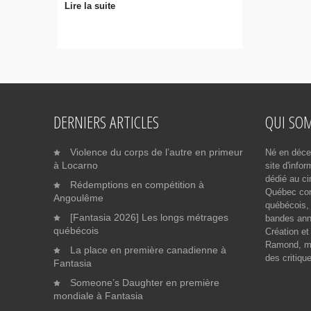
Lire la suite
DERNIERS ARTICLES
QUI SO
Violence du corps de l’autre en primeur
Né en déce
à Locarno
site d'info
dédié au ci
Rédemptions en compétition à
Québec cont
Angoulême
québécois, 
[Fantasia 2026] Les longs métrages
bandes ann
québécois
Création et
Ramond, me
La place en première canadienne à
des critiqu
Fantasia
Someone’s Daughter en première
mondiale à Fantasia