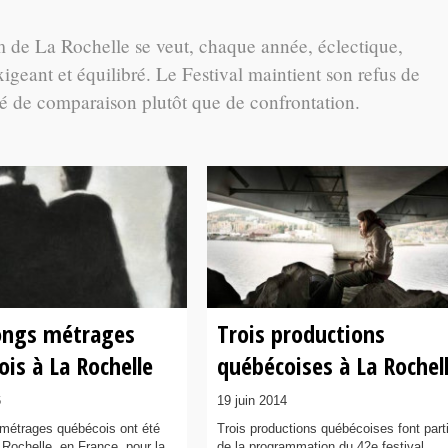
 de La Rochelle se veut, chaque année, éclectique,
geant et équilibré. Le Festival maintient son refus de
té de comparaison plutôt que de confrontation.
longs métrages
Trois productions
is à La Rochelle
québécoises à La Rochel
6
19 juin 2014
 métrages québécois ont été
Trois productions québécoises font part
 Rochelle, en France, pour la
de la programmation du 42e festival