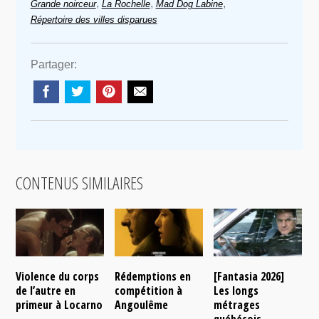
,
,
,
Grande noirceur
La Rochelle
Mad Dog Labine
Répertoire des villes disparues
Partager:
CONTENUS SIMILAIRES
Violence du corps
Rédemptions en
[Fantasia 2026]
L
de l’autre en
compétition à
Les longs
p
primeur à Locarno
Angoulême
métrages
c
québécois
F