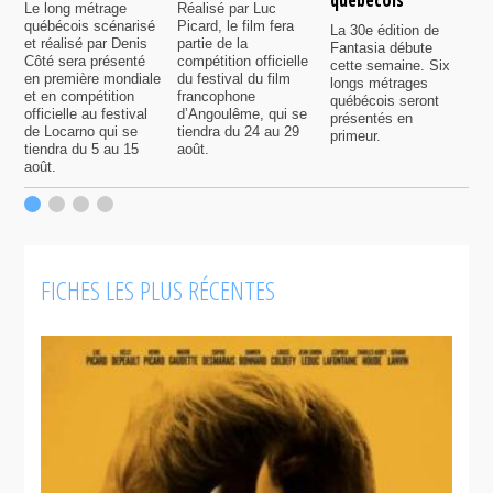
Le long métrage
Réalisé par Luc
québécois scénarisé
Picard, le film fera
La 30e édition de
A
et réalisé par Denis
partie de la
Fantasia débute
p
Côté sera présenté
compétition officielle
cette semaine. Six
p
en première mondiale
du festival du film
longs métrages
F
et en compétition
francophone
québécois seront
S
officielle au festival
d’Angoulême, qui se
présentés en
s
de Locarno qui se
tiendra du 24 au 29
primeur.
p
tiendra du 5 au 15
août.
q
août.
p
c
F
FICHES LES PLUS RÉCENTES