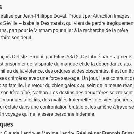
s
Réalisé par Jean-Philippe Duval. Produit par Attraction Images.
s Séville – Isabelle Desmarais, qui vient de perdre tragiquemen
 ans, part pour le Vietnam pour aller à la recherche de la mère
 faire son deuil.
rançois Delisle. Produit par Films 53/12. Distribué par Fragments
est prisonnier de la spirale du manque et de la dépendance aux
ilieu de la violence, des ordures et des obscénités, il est un êt
ses chimères avec une force sauvage. Un jour, il est contraint d
 sa famille. Le retour du chien galeux au sein de la meute réan
on frère aîné, Nathan. Les destins des deux frères se croisent
s manques affectifs, des rivalités fraternelles, des vies gâchées
i éclate dans une confrontation brutale et les amène à traverse
. Un voyage qui ne laissera personne indemne.
uques
er, Claude Landry et Maxime Landry. Réalisé par François Briss