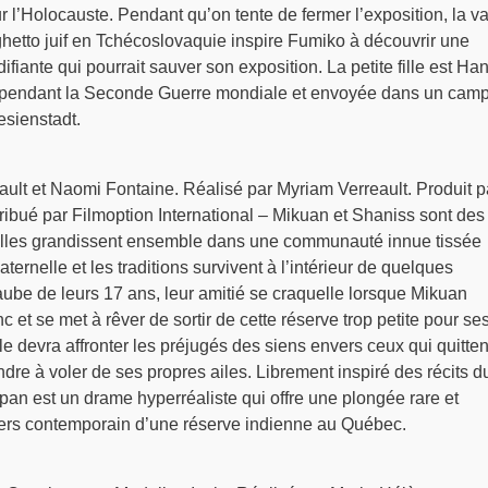
r l’Holocauste. Pendant qu’on tente de fermer l’exposition, la va
n ghetto juif en Tchécoslovaquie inspire Fumiko à découvrir une
difiante qui pourrait sauver son exposition. La petite fille est Ha
e pendant la Seconde Guerre mondiale et envoyée dans un cam
esienstadt.
ault et Naomi Fontaine. Réalisé par Myriam Verreault. Produit p
ibué par Filmoption International – Mikuan et Shaniss sont des
Elles grandissent ensemble dans une communauté innue tissée
ternelle et les traditions survivent à l’intérieur de quelques
’aube de leurs 17 ans, leur amitié se craquelle lorsque Mikuan
 et se met à rêver de sortir de cette réserve trop petite pour se
le devra affronter les préjugés des siens envers ceux qui quitten
e à voler de ses propres ailes. Librement inspiré des récits d
an est un drame hyperréaliste qui offre une plongée rare et
ers contemporain d’une réserve indienne au Québec.