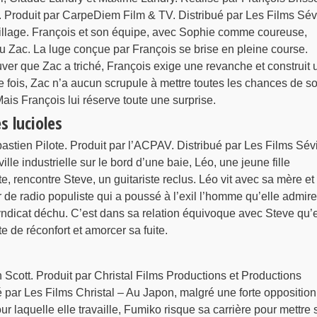
. Produit par CarpeDiem Film & TV. Distribué par Les Films Sévi
illage. François et son équipe, avec Sophie comme coureuse,
u Zac. La luge conçue par François se brise en pleine course.
ouver que Zac a triché, François exige une revanche et construit 
e fois, Zac n’a aucun scrupule à mettre toutes les chances de s
Mais François lui réserve toute une surprise.
s lucioles
bastien Pilote. Produit par l’ACPAV. Distribué par Les Films Sévi
le industrielle sur le bord d’une baie, Léo, une jeune fille
te, rencontre Steve, un guitariste reclus. Léo vit avec sa mère et
 de radio populiste qui a poussé à l’exil l’homme qu’elle admire
yndicat déchu. C’est dans sa relation équivoque avec Steve qu’e
e de réconfort et amorcer sa fuite.
n Scott. Produit par Christal Films Productions et Productions
 par Les Films Christal – Au Japon, malgré une forte opposition
our laquelle elle travaille, Fumiko risque sa carrière pour mettre 