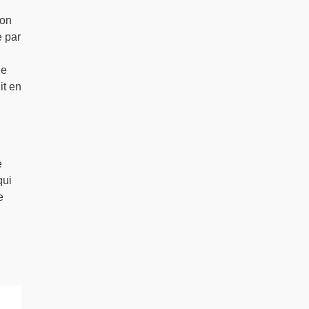
ion
e par
le
it en
e
qui
e