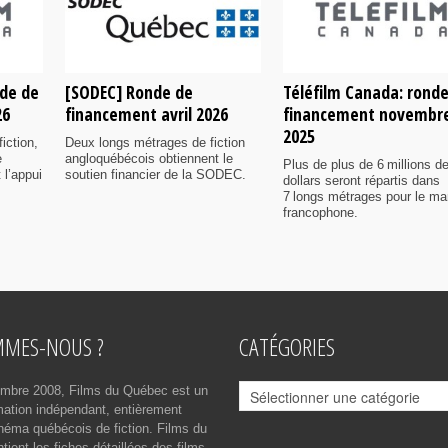
nde de
[SODEC] Ronde de
Téléfilm Canada: rond
26
financement avril 2026
financement novembr
2025
iction,
Deux longs métrages de fiction
e
angloquébécois obtiennent le
Plus de plus de 6 millions d
 l’appui
soutien financier de la SODEC.
dollars seront répartis dans
7 longs métrages pour le ma
francophone.
MMES-NOUS ?
CATÉGORIES
Catégories
mbre 2008, Films du Québec est un
rmation indépendant, entièrement
néma québécois de fiction. Films du
ient les fiches détaillées des films