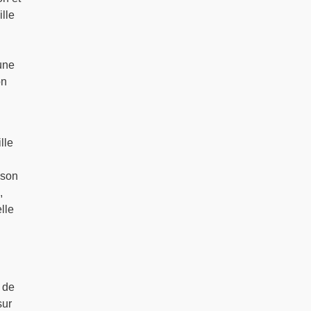
lle
une
on
lle
 son
,
lle
 de
sur