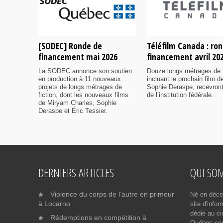
[SODEC] Ronde de
Téléfilm Canada : ro
financement mai 2026
financement avril 20
La SODEC annonce son soutien
Douze longs métrages de f
en production à 11 nouveaux
incluant le prochain film d
projets de longs métrages de
Sophie Deraspe, recevront
fiction, dont les nouveaux films
de l’institution fédérale.
de Miryam Charles, Sophie
Deraspe et Éric Tessier.
DERNIERS ARTICLES
QUI SO
Violence du corps de l’autre en primeur
Né en déce
à Locarno
site d'info
dédié au ci
Rédemptions en compétition à
Québec cont