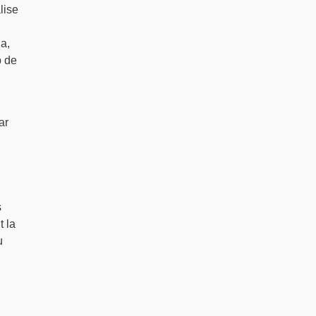
lise
na,
p de
ar
s
t la
u