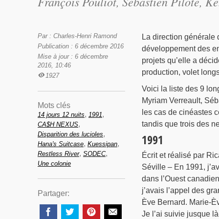
François Pouliot, Sébastien Pilote, K
Par : Charles-Henri Ramond
La direction générale 
Publication : 6 décembre 2016
développement des ent
Mise à jour : 6 décembre
projets qu’elle a déci
2016, 10:46
production, volet longs
1927
Voici la liste des 9 lo
Myriam Verreault, Sébas
Mots clés
les cas de cinéastes co
,
,
14 jours 12 nuits
1991
,
tandis que trois des n
CA$H NEXUS
,
Disparition des lucioles
1991
,
,
Hana's Suitcase
Kuessipan
,
,
Restless River
SODEC
Écrit et réalisé par Ri
Une colonie
Séville – En 1991, j’av
dans l’Ouest canadien,
j’avais l’appel des gr
Partager:
Ève Bernard. Marie-Èv
Je l’ai suivie jusque 