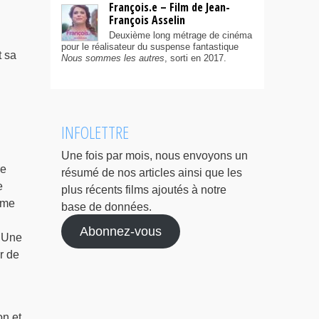
François.e – Film de Jean-
François Asselin
Deuxième long métrage de cinéma
pour le réalisateur du suspense fantastique
t sa
Nous sommes les autres
, sorti en 2017.
INFOLETTRE
Une fois par mois, nous envoyons un
re
résumé de nos articles ainsi que les
e
plus récents films ajoutés à notre
ime
base de données.
Abonnez-vous
. Une
r de
on et