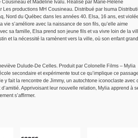
e Cousineau et Madeline Ivalu. Réalisé par Marie-Hélène
r Les productions MH Cousineau. Distribué par Isuma Distribut
aq, Nord du Québec dans les années 40. Elsa, 16 ans, est violé
a vie s’améliore avec la naissance de son fils, qu’elle aime
ec sa famille, Elsa prend son jeune fils et va vivre loin de la vil
in et la nécessité la ramènent vers la ville, où son enfant grand
eneviève Dulude-De Celles. Produit par Colonelle Films – Mylia
l’école secondaire et expérimente tout ce qu’implique ce passag
le y fait la rencontre de Jimmy, un autochtone iconoclaste avec 
 d’amitié. Apprivoisant leur nouvelle relation, Mylia apprend à s
lement s’affirmer.