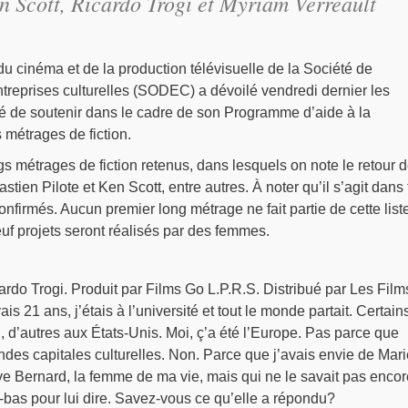
en Scott, Ricardo Trogi et Myriam Verreault
du cinéma et de la production télévisuelle de la Société de
reprises culturelles (SODEC) a dévoilé vendredi dernier les
dé de soutenir dans le cadre de son Programme d’aide à la
 métrages de fiction.
ngs métrages de fiction retenus, dans lesquels on note le retour 
tien Pilote et Ken Scott, entre autres. À noter qu’il s’agit dans
nfirmés. Aucun premier long métrage ne fait partie de cette liste
euf projets seront réalisés par des femmes.
cardo Trogi. Produit par Films Go L.P.R.S. Distribué par Les Film
ais 21 ans, j’étais à l’université et tout le monde partait. Certain
 d’autres aux États-Unis. Moi, ç’a été l’Europe. Pas parce que
andes capitales culturelles. Non. Parce que j’avais envie de Mari
e Bernard, la femme de ma vie, mais qui ne le savait pas encor
là-bas pour lui dire. Savez-vous ce qu’elle a répondu?