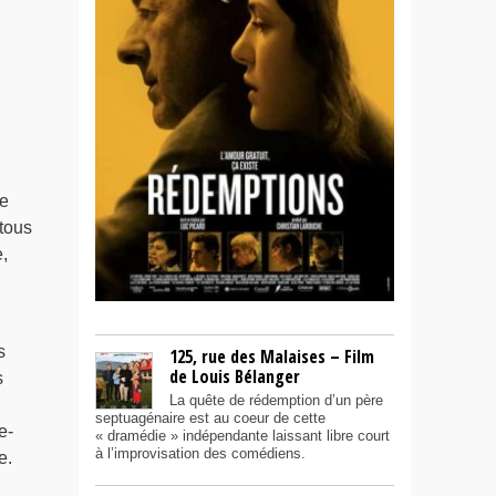
de
 tous
,
s
125, rue des Malaises – Film
de Louis Bélanger
s
La quête de rédemption d’un père
septuagénaire est au coeur de cette
e-
« dramédie » indépendante laissant libre court
à l’improvisation des comédiens.
e.