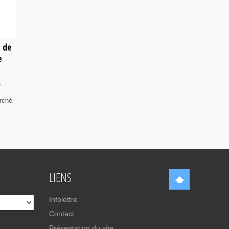
e de
e
e
rché
LIENS
Infolettre
Contact
Présentation du site