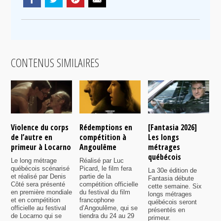
CONTENUS SIMILAIRES
Violence du corps
Rédemptions en
[Fantasia 2026]
L
de l’autre en
compétition à
Les longs
p
primeur à Locarno
Angoulême
métrages
c
québécois
F
Le long métrage
Réalisé par Luc
québécois scénarisé
Picard, le film fera
La 30e édition de
A
et réalisé par Denis
partie de la
Fantasia débute
p
Côté sera présenté
compétition officielle
cette semaine. Six
p
en première mondiale
du festival du film
longs métrages
F
et en compétition
francophone
québécois seront
S
officielle au festival
d’Angoulême, qui se
présentés en
s
de Locarno qui se
tiendra du 24 au 29
primeur.
p