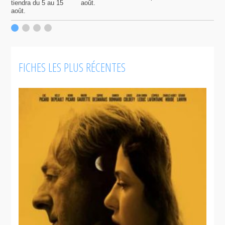
tiendra du 5 au 15
août.
q
août.
p
c
F
FICHES LES PLUS RÉCENTES