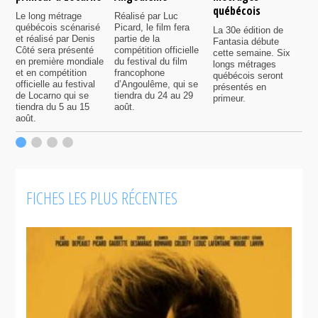
québécois
F
Le long métrage
Réalisé par Luc
québécois scénarisé
Picard, le film fera
La 30e édition de
A
et réalisé par Denis
partie de la
Fantasia débute
p
Côté sera présenté
compétition officielle
cette semaine. Six
p
en première mondiale
du festival du film
longs métrages
F
et en compétition
francophone
québécois seront
S
officielle au festival
d’Angoulême, qui se
présentés en
s
de Locarno qui se
tiendra du 24 au 29
primeur.
p
tiendra du 5 au 15
août.
q
août.
p
c
F
FICHES LES PLUS RÉCENTES