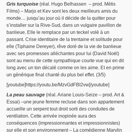
Gris turquoise
(réal. Hugo Belhassen – prod. Métis
Films) – Marjo et Kev sont les deux meilleurs amis du
monde… jusqu’au jour où il décide de la quitter pour
s’installer sur la Rive-Sud, dans un vulgaire pavillon de
banlieue. Elle le remplace par un teckel volé à un
passant. Crise identitaire de la trentaine et solitude pour
elle (Tiphaine Dereyer), rêve doré de la vie de banlieue
avec ses promesses alléchantes pour lui (David Noël)
sont au menu de cette sympathique courte vue qui en dit
long avec un ton décalé comme on les aime. Et en prime
un générique final chanté du plus bel effet. (3/5)
[youtube]https://youtu.be/MzvGdFBI2vw[/youtube]
La peau sauvage
(réal. Ariane Louis-Seize – prod. Art &
Essai) –une jeune femme recluse dans son appartement
accueille un serpent tout droit sorti des conduites de
ventilation. Cette arrivée inopinée aura des
conséquences (impressionnantes et impressionnistes)
sur elle et son environnement – La comédienne Marylin