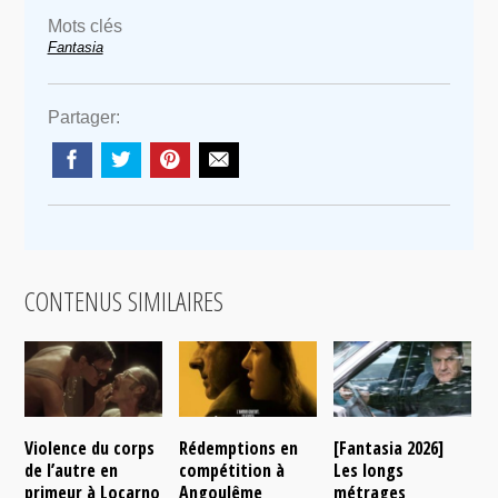
Mots clés
Fantasia
Partager:
CONTENUS SIMILAIRES
Violence du corps
Rédemptions en
[Fantasia 2026]
L
de l’autre en
compétition à
Les longs
p
primeur à Locarno
Angoulême
métrages
c