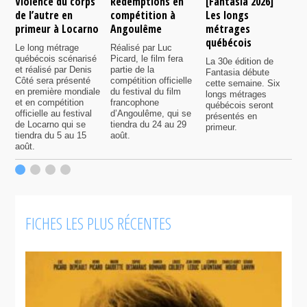
Violence du corps
Rédemptions en
[Fantasia 2026]
L
de l’autre en
compétition à
Les longs
p
primeur à Locarno
Angoulême
métrages
c
québécois
F
Le long métrage
Réalisé par Luc
québécois scénarisé
Picard, le film fera
La 30e édition de
A
et réalisé par Denis
partie de la
Fantasia débute
p
Côté sera présenté
compétition officielle
cette semaine. Six
p
en première mondiale
du festival du film
longs métrages
F
et en compétition
francophone
québécois seront
S
officielle au festival
d’Angoulême, qui se
présentés en
s
de Locarno qui se
tiendra du 24 au 29
primeur.
p
tiendra du 5 au 15
août.
q
août.
p
c
F
FICHES LES PLUS RÉCENTES