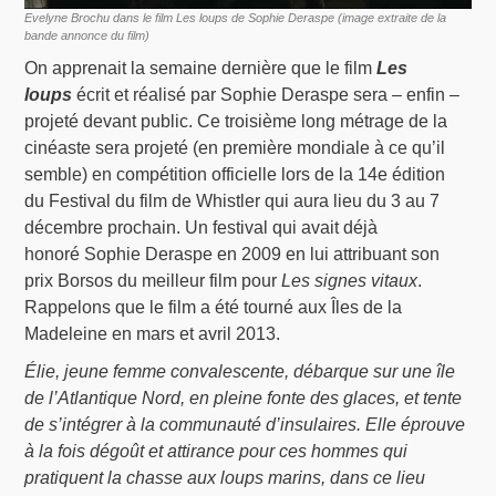
Evelyne Brochu dans le film Les loups de Sophie Deraspe (image extraite de la
bande annonce du film)
On apprenait la semaine dernière que le film
Les
loups
écrit et réalisé par Sophie Deraspe sera – enfin –
projeté devant public. Ce troisième long métrage de la
cinéaste sera projeté (en première mondiale à ce qu’il
semble) en compétition officielle lors de la 14e édition
du Festival du film de Whistler qui aura lieu du 3 au 7
décembre prochain.
Un festival qui avait déjà
honoré Sophie Deraspe en 2009 en lui attribuant son
prix Borsos du meilleur film pour
Les signes vitaux
.
Rappelons que le film a été tourné aux Îles de la
Madeleine en mars et avril 2013.
Élie, jeune femme convalescente, débarque sur une île
de l’Atlantique Nord, en pleine fonte des glaces, et tente
de s’intégrer à la communauté d’insulaires. Elle éprouve
à la fois dégoût et attirance pour ces hommes qui
pratiquent la chasse aux loups marins, dans ce lieu