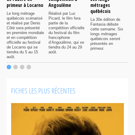
primeur à Locarno
Angoulême
métrages
c
québécois
F
Le long métrage
Réalisé par Luc
québécois scénarisé
Picard, le film fera
La 30e édition de
A
et réalisé par Denis
partie de la
Fantasia débute
p
Côté sera présenté
compétition officielle
cette semaine. Six
p
en première mondiale
du festival du film
longs métrages
F
et en compétition
francophone
québécois seront
S
officielle au festival
d’Angoulême, qui se
présentés en
s
de Locarno qui se
tiendra du 24 au 29
primeur.
p
tiendra du 5 au 15
août.
q
août.
p
c
F
FICHES LES PLUS RÉCENTES