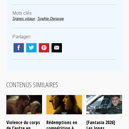
Mots clés
,
Signes vitaux
Sophie Deraspe
Partager:
CONTENUS SIMILAIRES
Violence du corps
Rédemptions en
[Fantasia 2026]
L
de l’autre en
compétition à
Les longs
p