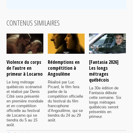
CONTENUS SIMILAIRES
Violence du corps
Rédemptions en
[Fantasia 2026]
L
de l’autre en
compétition à
Les longs
p
primeur à Locarno
Angoulême
métrages
c
québécois
F
Le long métrage
Réalisé par Luc
québécois scénarisé
Picard, le film fera
La 30e édition de
A
et réalisé par Denis
partie de la
Fantasia débute
p
Côté sera présenté
compétition officielle
cette semaine. Six
p
en première mondiale
du festival du film
longs métrages
F
et en compétition
francophone
québécois seront
S
officielle au festival
d’Angoulême, qui se
présentés en
s
de Locarno qui se
tiendra du 24 au 29
primeur.
p
tiendra du 5 au 15
août.
q
août.
p
c