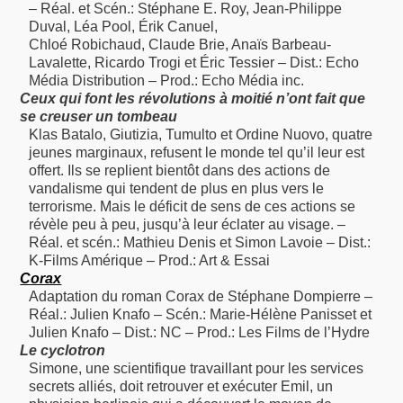
– Réal. et Scén.: Stéphane E. Roy, Jean-Philippe
Duval, Léa Pool, Érik Canuel,
Chloé Robichaud, Claude Brie, Anaïs Barbeau-
Lavalette, Ricardo Trogi et Éric Tessier – Dist.: Echo
Média Distribution – Prod.: Echo Média inc.
Ceux qui font les révolutions à moitié n’ont fait que
se creuser un tombeau
Klas Batalo, Giutizia, Tumulto et Ordine Nuovo, quatre
jeunes marginaux, refusent le monde tel qu’il leur est
offert. Ils se replient bientôt dans des actions de
vandalisme qui tendent de plus en plus vers le
terrorisme. Mais le déficit de sens de ces actions se
révèle peu à peu, jusqu’à leur éclater au visage. –
Réal. et scén.: Mathieu Denis et Simon Lavoie – Dist.:
K-Films Amérique – Prod.: Art & Essai
Corax
Adaptation du roman Corax de Stéphane Dompierre –
Réal.: Julien Knafo – Scén.: Marie-Hélène Panisset et
Julien Knafo – Dist.: NC – Prod.: Les Films de l’Hydre
Le cyclotron
Simone, une scientifique travaillant pour les services
secrets alliés, doit retrouver et exécuter Emil, un