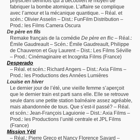
physicien berlinois qui a découvert le moyen de
fabriquer la bombe atomique. L’affaire se complique
avec l’amour et la mécanique quantique. – Réal. et
scén.: Olivier Asselin – Dist.: FunFilm Distribution –
Prod.: les Films Camera Oscura
De père en fils
Remake français de la comédie
De père en flic
– Réal.:
Émile Gaudreault – Scén.: Émile Gaudreault, Philippe
de Chauveron et Guy Laurent – Dist.: Les Films Séville
– Prod.: Cinémaginaire et Incognita Films (France)
Desperado
– Réal. et scén.: Richard Angers – Dist.: Axia Films –
Prod.: les Productions des Années Lumières
Louise en hiver
Le dernier jour de l’été, une vieille femme s’aperçoit
que le dernier train est parti sans elle. Elle se retrouve
seule dans une petite station balnéaire assez agréable,
mais abandonnée de tous. Que s’est-il passé? – Réal.
et scén.: Jean-François Laguionie – Dist.: Axia Films –
Prod.: les Productions l’unité centrale et JPL Films
(France)
Mission Yéti
– Réal.: Pierre Greco et Nancy Florence Savard –