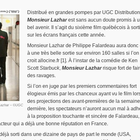
Distribué en grandes pompes par UGC Distribution
Monsieur Lazhar
est sans aucun doute promis à u
bel avenir. Il s’agit du sixième film québécois à sorti
sur les écrans français cette année.
Monsieur Lazhar de Philippe Falardeau aura donc d
à une très belle sortie sur environ 160 salles si l’on
croit allocine.fr [1]. À l’instar de la comédie de Ken
Scott
Starbuck
,
Monsieur Lazhar
risque fort de fai
des ravages.
Si l’on en juge par les premiers commentaires fort
élogieux émis par les chanceux ayant vu le film lor
des projections des avant-premières de la semaine
r Lazhar – ©UGC
dernière, les spectateurs n’auront aucun mal à adh
à la proposition touchante et sincère de Falardeau,
acteur qui a déjà une bonne réputation en France.
déjà sorti dans une dizaine de pays de part le monde (USA,