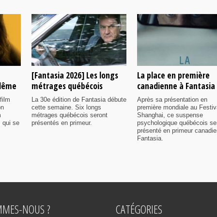
[Fantasia 2026] Les longs
La place en première
ulême
métrages québécois
canadienne à Fantasia
film
La 30e édition de Fantasia débute
Après sa présentation en
on
cette semaine. Six longs
première mondiale au Festiv
m
métrages québécois seront
Shanghai, ce suspense
 qui se
présentés en primeur.
psychologique québécois se
présenté en primeur canadi
Fantasia.
MMES-NOUS ?
CATÉGORIES