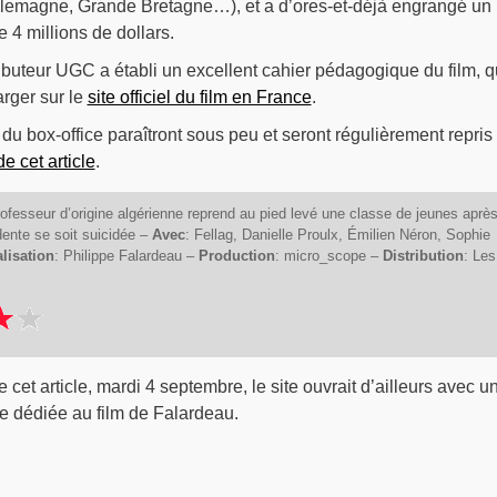
lemagne, Grande Bretagne…), et a d’ores-et-déjà engrangé un
de 4 millions de dollars.
ributeur UGC a établi un excellent cahier pédagogique du film, 
arger sur le
site officiel du film en France
.
 du box-office paraîtront sous peu et seront régulièrement repris
e cet article
.
ofesseur d’origine algérienne reprend au pied levé une classe de jeunes aprè
ente se soit suicidée –
Avec
: Fellag, Danielle Proulx, Émilien Néron, Sophie
alisation
: Philippe Falardeau –
Production
: micro_scope –
Distribution
: Les
e cet article, mardi 4 septembre, le site ouvrait d’ailleurs avec u
re dédiée au film de Falardeau.