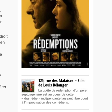
,
n
r
roit
 en
re
s
125, rue des Malaises – Film
de Louis Bélanger
érer
La quête de rédemption d’un père
septuagénaire est au coeur de cette
« dramédie » indépendante laissant libre court
à l’improvisation des comédiens.