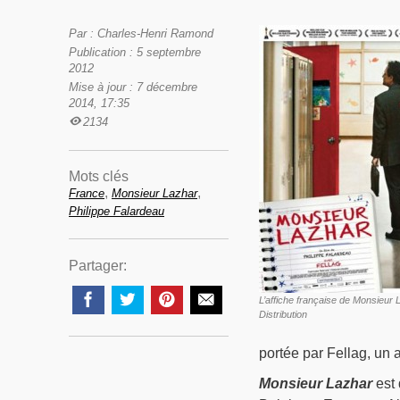
Par : Charles-Henri Ramond
Publication : 5 septembre
2012
Mise à jour : 7 décembre
2014, 17:35
2134
Mots clés
,
,
France
Monsieur Lazhar
Philippe Falardeau
Partager:
L’affiche française de Monsieu
Distribution
portée par Fellag, un 
Monsieur Lazhar
est 