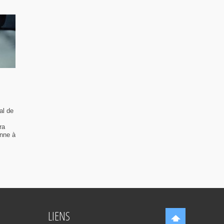
al de
ra
enne à
LIENS