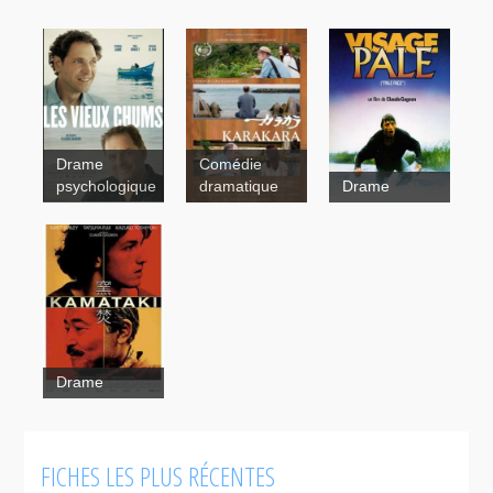
Drame
Comédie
Visage pâle
psychologique
dramatique
Drame
Kamataki
Drame
Kenny
FICHES LES PLUS RÉCENTES