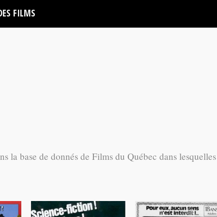
DES FILMS
ans la base de donnés de Films du Québec dans lesquelles