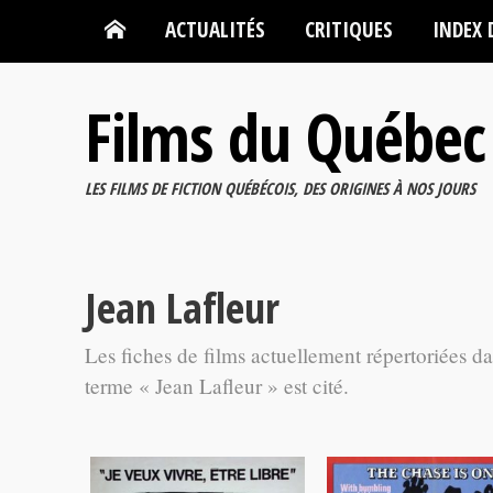
ACTUALITÉS
CRITIQUES
INDEX 
Films du Québec
LES FILMS DE FICTION QUÉBÉCOIS, DES ORIGINES À NOS JOURS
Jean Lafleur
Les fiches de films actuellement répertoriées d
terme « Jean Lafleur » est cité.