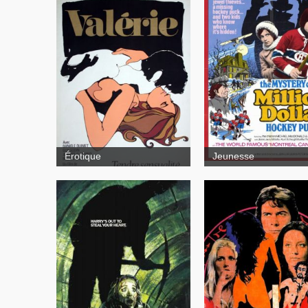
Valérie
The Mystery of the Mi
Dollar Hockey Puck
Érotique
Jeunesse
My
Bloody Valentine