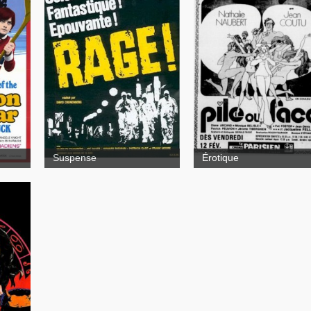
Rage
llion
Suspense
Érotique