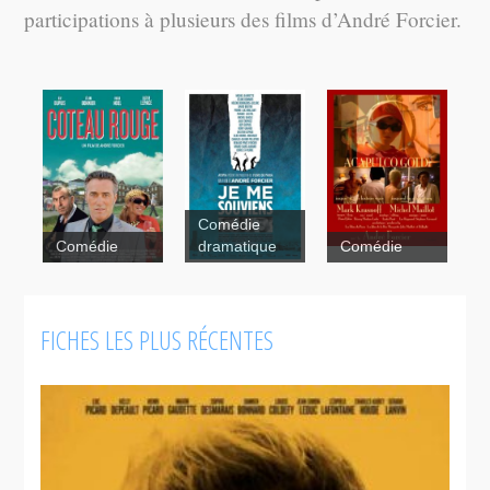
participations à plusieurs des films d’André Forcier.
Comédie
Comédie
dramatique
Comédie
Les États-
FICHES LES PLUS RÉCENTES
Unis
d'Albert
Acapulco
Gold