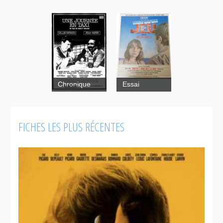
Rien qu'un
Chronique
Essai
jeu
FICHES LES PLUS RÉCENTES
Une journée
en taxi