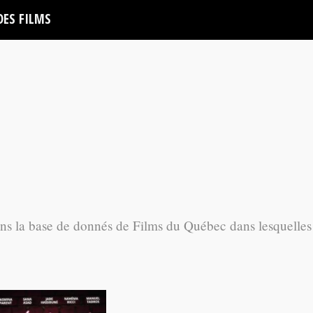
DES FILMS
ans la base de donnés de Films du Québec dans lesquelles