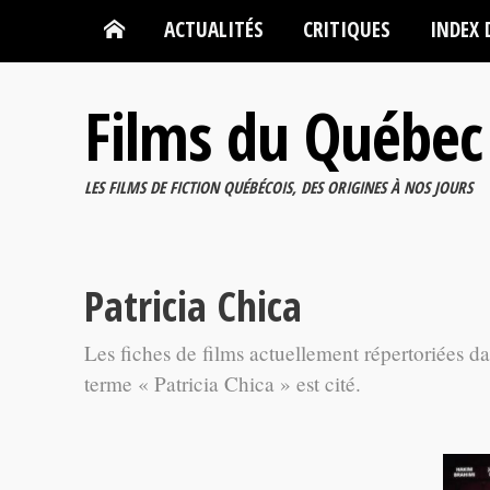
ACTUALITÉS
CRITIQUES
INDEX 
Films du Québec
LES FILMS DE FICTION QUÉBÉCOIS, DES ORIGINES À NOS JOURS
Patricia Chica
Les fiches de films actuellement répertoriées d
terme « Patricia Chica » est cité.