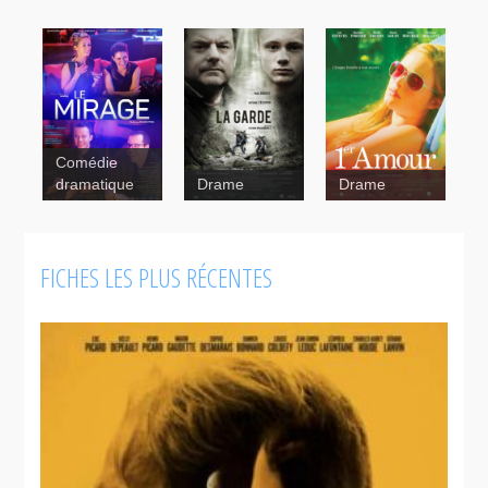
Comédie
Le
La garde
1er amour
dramatique
Drame
Drame
mirage
FICHES LES PLUS RÉCENTES