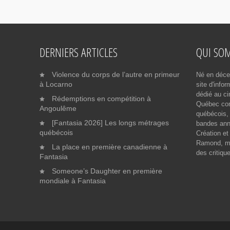
DERNIERS ARTICLES
QUI SO
Violence du corps de l’autre en primeur
Né en déce
à Locarno
site d'info
dédié au ci
Rédemptions en compétition à
Québec cont
Angoulême
québécois, 
[Fantasia 2026] Les longs métrages
bandes ann
québécois
Création et
Ramond, me
La place en première canadienne à
des critiqu
Fantasia
Someone’s Daughter en première
mondiale à Fantasia