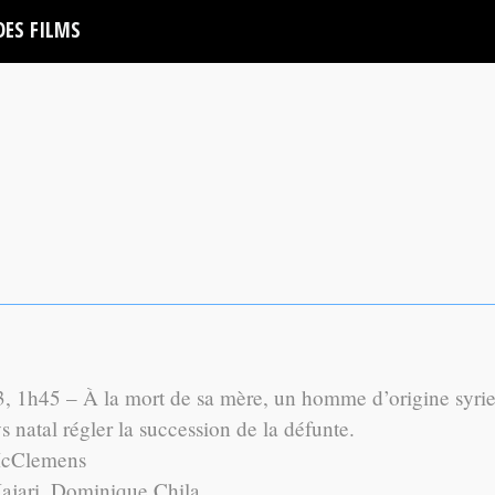
DES FILMS
 1h45 – À la mort de sa mère, un homme d’origine syri
s natal régler la succession de la défunte.
 McClemens
ajari, Dominique Chila