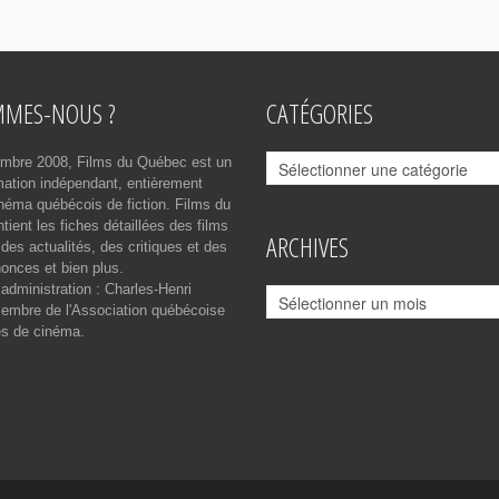
MMES-NOUS ?
CATÉGORIES
Catégories
mbre 2008, Films du Québec est un
rmation indépendant, entièrement
néma québécois de fiction. Films du
ient les fiches détaillées des films
ARCHIVES
des actualités, des critiques et des
onces et bien plus.
 administration : Charles-Henri
Archives
mbre de l'Association québécoise
es de cinéma.