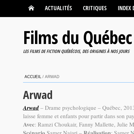
ACTUALITÉS
CRITIQUES
INDEX 
Films du Québec
LES FILMS DE FICTION QUÉBÉCOIS, DES ORIGINES À NOS JOURS
ACCUEIL
/
ARWAD
Arwad
Arwad
– Drame psychologique – Québec, 2013,
laisse femme et enfants pour partir dans son pay
Avec
: Ramzi Choukair, Fanny Mallette, Julie
Scénario
Réalisation
Samer Najari –
: Samer N