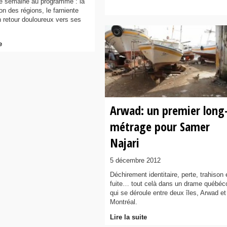
e semaine au programme : la
ion des régions, le farniente
n retour douloureux vers ses
e
Arwad: un premier long
métrage pour Samer
Najari
5 décembre 2012
Déchirement identitaire, perte, trahison 
fuite… tout celà dans un drame québéc
qui se déroule entre deux îles, Arwad et
Montréal.
Lire la suite