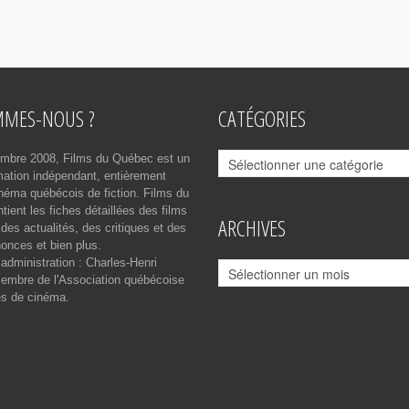
MMES-NOUS ?
CATÉGORIES
Catégories
mbre 2008, Films du Québec est un
rmation indépendant, entièrement
néma québécois de fiction. Films du
ient les fiches détaillées des films
ARCHIVES
des actualités, des critiques et des
onces et bien plus.
 administration : Charles-Henri
Archives
mbre de l'Association québécoise
es de cinéma.