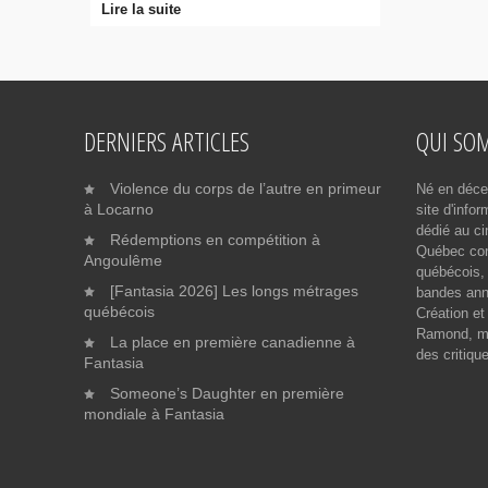
Lire la suite
DERNIERS ARTICLES
QUI SO
Violence du corps de l’autre en primeur
Né en déce
à Locarno
site d'info
dédié au ci
Rédemptions en compétition à
Québec cont
Angoulême
québécois, 
[Fantasia 2026] Les longs métrages
bandes ann
québécois
Création et
Ramond, me
La place en première canadienne à
des critiqu
Fantasia
Someone’s Daughter en première
mondiale à Fantasia