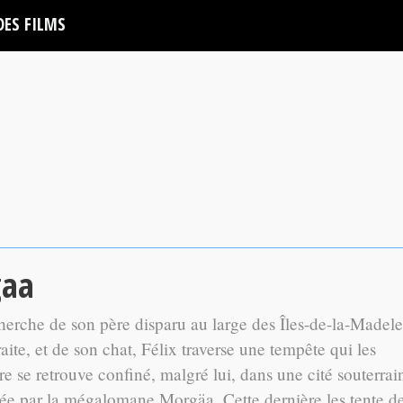
DES FILMS
gaa
cherche de son père disparu au large des Îles-de-la-Madele
te, et de son chat, Félix traverse une tempête qui les
re se retrouve confiné, malgré lui, dans une cité souterrai
igée par la mégalomane Morgäa. Cette dernière les tente d