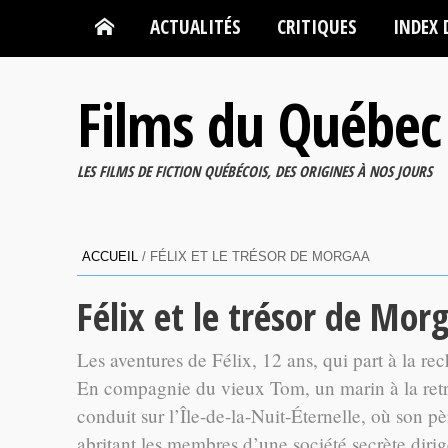
ACTUALITÉS
CRITIQUES
INDEX 
Films du Québec
LES FILMS DE FICTION QUÉBÉCOIS, DES ORIGINES À NOS JOURS
ACCUEIL
/
FÉLIX ET LE TRÉSOR DE MORGAA
Félix et le trésor de Mor
Les aventures de Félix, 12 ans, qui part à la re
En compagnie du vieux Tom, un marin à la retrai
conduit sur l’Île-de-la-Nuit-Éternelle, où son pè
abritant les membres d’une société secrète dir