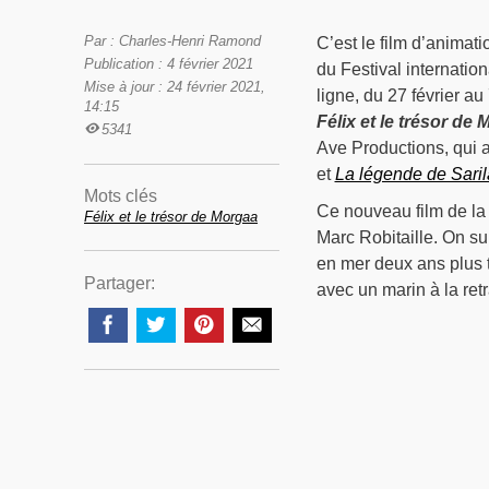
Par : Charles-Henri Ramond
C’est le film d’animat
Publication : 4 février 2021
du Festival internatio
Mise à jour : 24 février 2021,
ligne, du 27 février au
14:15
Félix et le trésor de
5341
Ave Productions, qui 
et
La légende de Saril
Mots clés
Ce nouveau film de la
Félix et le trésor de Morgaa
Marc Robitaille. On sui
en mer deux ans plus t
Partager:
avec un marin à la ret