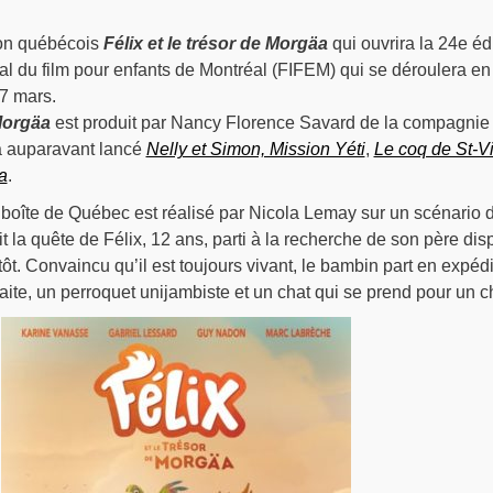
ion québécois
Félix et le trésor de Morgäa
qui ouvrira la 24e éd
nal du film pour enfants de Montréal (FIFEM) qui se déroulera en
 7 mars.
 Morgäa
est produit par Nancy Florence Savard de la compagnie
a auparavant lancé
Nelly et Simon, Mission Yéti
,
Le coq de St-Vi
a
.
 boîte de Québec est réalisé par Nicola Lemay sur un scénario 
t la quête de Félix, 12 ans, parti à la recherche de son père dis
ôt. Convaincu qu’il est toujours vivant, le bambin part en expédi
raite, un perroquet unijambiste et un chat qui se prend pour un c