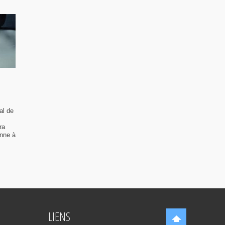
al de
ra
enne à
LIENS