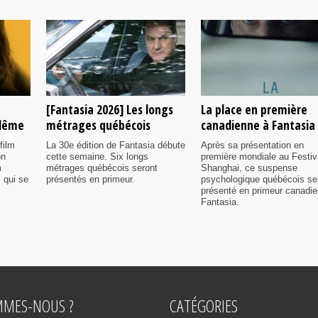
[Fantasia 2026] Les longs
La place en première
ulême
métrages québécois
canadienne à Fantasia
film
La 30e édition de Fantasia débute
Après sa présentation en
on
cette semaine. Six longs
première mondiale au Festiv
m
métrages québécois seront
Shanghai, ce suspense
 qui se
présentés en primeur.
psychologique québécois se
présenté en primeur canadi
Fantasia.
MMES-NOUS ?
CATÉGORIES