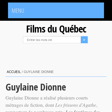
MENU
Films du Québec
ACCUEIL
/
GUYLAINE DIONNE
Guylaine Dionne
Guylaine Dionne a réalisé plusieurs courts
Les frissons d’Agathe
métrages de fiction, dont
,
Les fantômes des
remportant de nombreux prix.