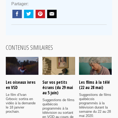
Partager:
CONTENUS SIMILAIRES
Les oiseaux ivres
Sur vos petits
Les films à la télé
N
en VSD
écrans (du 29 mai
(22 au 28 mai)
d
au 5 juin)
Le film d’Ivan
Suggestions de films
P
Grbovic sortira en
québécois
p
Suggestions de films
vidéo à la demande
programmés à la
q
québécois
le 18 janvier
télévision durant la
s
programmés à la
prochain.
semaine du 22 au 28
d
télévision ou sortant
mai 2020.
l
en VOD au cours de