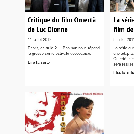
Critique du film Omertà
La sér
de Luc Dionne
film d
11 juillet 2012
8 juillet 201
Esprit, es-tu là ? … Bah non nous répond
La série cu
la grosse sortie estivale québécoise.
une adaptat
Omertà, c’e
Lire la suite
sera réalis
Lire la suit