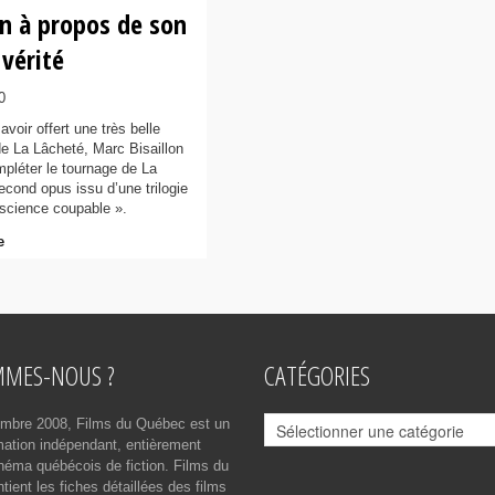
on à propos de son
 vérité
0
voir offert une très belle
 de La Lâcheté, Marc Bisaillon
mpléter le tournage de La
econd opus issu d’une trilogie
nscience coupable ».
e
MMES-NOUS ?
CATÉGORIES
Catégories
mbre 2008, Films du Québec est un
rmation indépendant, entièrement
néma québécois de fiction. Films du
ient les fiches détaillées des films