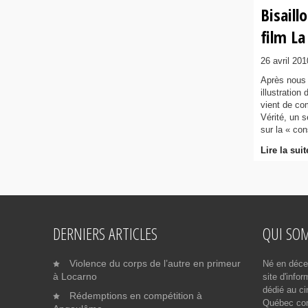
Bisaill
film La
26 avril 201
Après nous a
illustration
vient de co
Vérité, un s
sur la « co
Lire la suit
DERNIERS ARTICLES
QUI SO
Violence du corps de l’autre en primeur
Né en déce
à Locarno
site d'info
dédié au ci
Rédemptions en compétition à
Québec cont