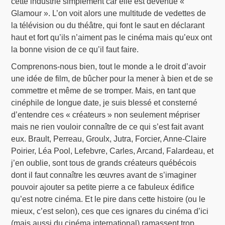
cette industrie simplement car elle est devenue «
Glamour ». L’on voit alors une multitude de vedettes de
la télévision ou du théâtre, qui font le saut en déclarant
haut et fort qu’ils n’aiment pas le cinéma mais qu’eux ont
la bonne vision de ce qu’il faut faire.
Comprenons-nous bien, tout le monde a le droit d’avoir
une idée de film, de bûcher pour la mener à bien et de se
commettre et même de se tromper. Mais, en tant que
cinéphile de longue date, je suis blessé et consterné
d’entendre ces « créateurs » non seulement mépriser
mais ne rien vouloir connaître de ce qui s’est fait avant
eux. Brault, Perreau, Groulx, Jutra, Forcier, Anne-Claire
Poirier, Léa Pool, Lefebvre, Carles, Arcand, Falardeau, et
j’en oublie, sont tous de grands créateurs québécois
dont il faut connaître les œuvres avant de s’imaginer
pouvoir ajouter sa petite pierre a ce fabuleux édifice
qu’est notre cinéma. Et le pire dans cette histoire (ou le
mieux, c’est selon), ces que ces ignares du cinéma d’ici
(mais aussi du cinéma international) ramassent trop