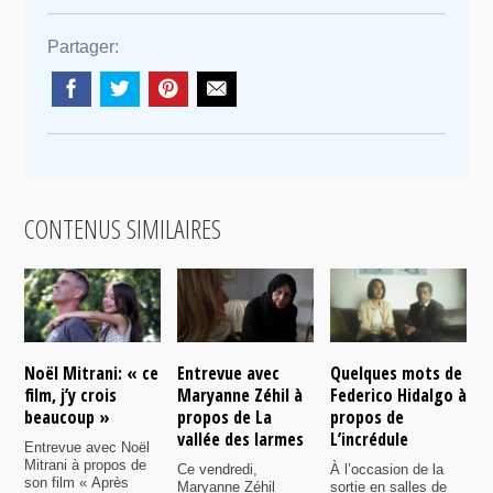
Partager:
CONTENUS SIMILAIRES
Noël Mitrani: « ce
Entrevue avec
Quelques mots de
S
film, j’y crois
Maryanne Zéhil à
Federico Hidalgo à
q
beaucoup »
propos de La
propos de
q
vallée des larmes
L’incrédule
C
Entrevue avec Noël
M
Mitrani à propos de
Ce vendredi,
À l’occasion de la
son film « Après
Maryanne Zéhil
sortie en salles de
À