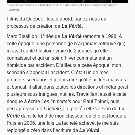
La vérité de Marc Bisaillon (Pierre-Luc Lafontaine et Émile Mailhiot ©Camera
Oscura)
Films du Québec : tout d’abord, parlez-nous du
processus de création de
La Vérité
.
Marc Bisaillon : L’idée de
La Vérité
remonte à 1998. À
cette époque, une personne (je n’ai jamais retrouvé qui)
m’avait conté l’histoire vraie de 2 jeunes qu’elle
connaissait et qui un soir d’hiver commettaient un
homicide par accident. D’ailleurs à cette époque, mon
scénario s’appelait l’accident. C’était un de mes
premiers scénarios et je dois dire qu’il était très mauvais
et bancal, il allait dans toutes les directions et mélangeait
plusieurs sous intrigues inutiles. Travaillant aussi à cette
époque à écrire
Les Immortels
pour Paul Thinel, puis
peu après sur
La Lâcheté
, j’ai placé cette version de
La
Vérité
dans le fond de mon classeur, où elle est toujours.
Puis en 2006, une fois La lâcheté achevé, je me suis
replongé à zéro dans l’écriture de
La Vérité
.