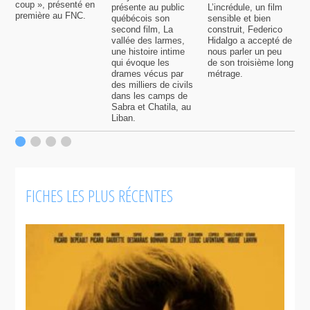
coup », présenté en
présente au public
L’incrédule, un film
s
première au FNC.
québécois son
sensible et bien
S
second film, La
construit, Federico
q
vallée des larmes,
Hidalgo a accepté de
n
une histoire intime
nous parler un peu
d
qui évoque les
de son troisième long
m
drames vécus par
métrage.
q
des milliers de civils
C
dans les camps de
M
Sabra et Chatila, au
Liban.
FICHES LES PLUS RÉCENTES