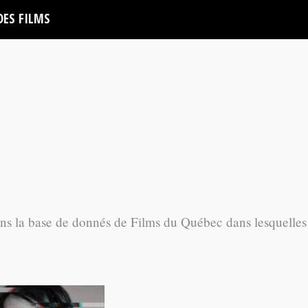
DES FILMS
ans la base de donnés de Films du Québec dans lesquelles