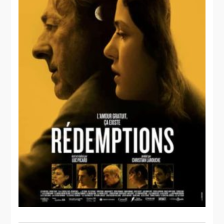
trouver un
public. Une
tâche ardue
malgré le
succès de
l'original.