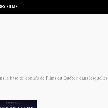
DES FILMS
ans la base de donnés de Films du Québec dans lesquelles