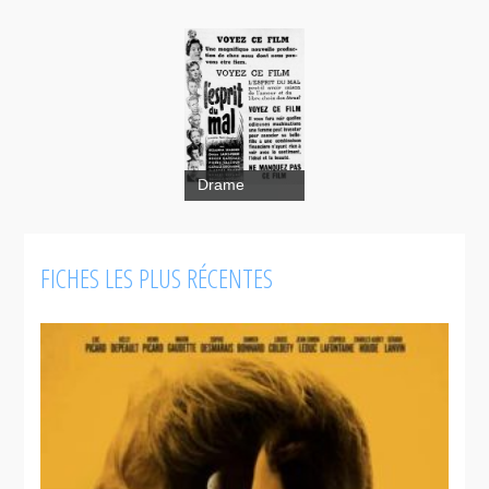
Drame
FICHES LES PLUS RÉCENTES
L'esprit du
mal