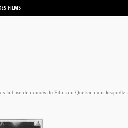
DES FILMS
ans la base de donnés de Films du Québec dans lesquelles