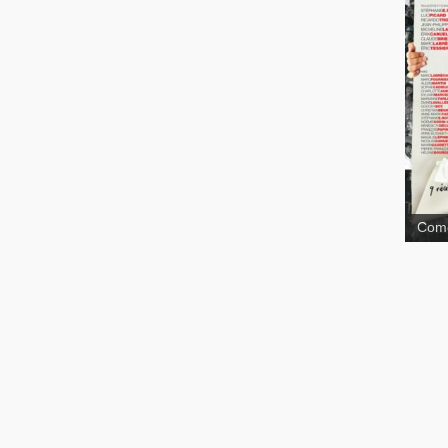
9, le
Comé