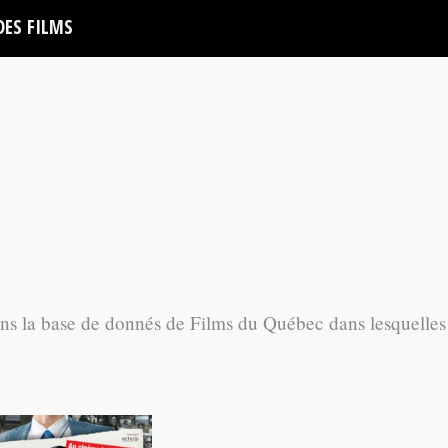
DES FILMS
ans la base de donnés de Films du Québec dans lesquelles