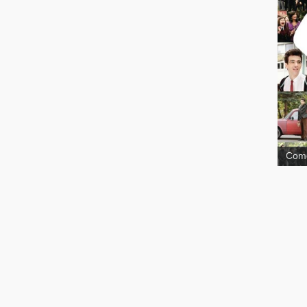
The 
Comé