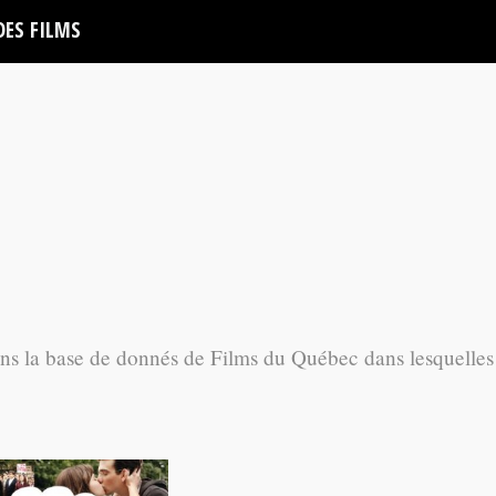
DES FILMS
ans la base de donnés de Films du Québec dans lesquelles