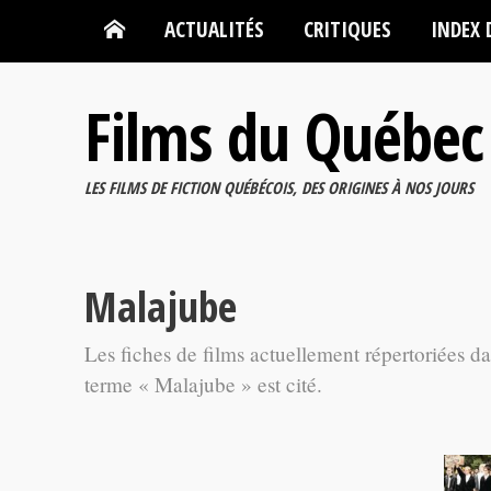
ACTUALITÉS
CRITIQUES
INDEX 
Films du Québec
LES FILMS DE FICTION QUÉBÉCOIS, DES ORIGINES À NOS JOURS
Malajube
Les fiches de films actuellement répertoriées d
terme « Malajube » est cité.