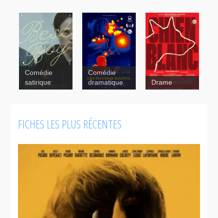
Comédie
Comédie
satirique
dramatique
Drame
FICHES LES PLUS RÉCENTES
La
déesse des
mouches à
feu