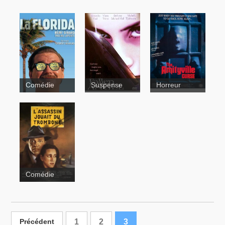
Comédie
Suspense
Horreur
Eternal
Revenge
La Florida
Comédie
L'asssassin
jouait du
trombone
1
2
3
Précédent