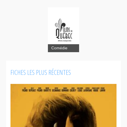
Comédie
FICHES LES PLUS RÉCENTES
Short
change