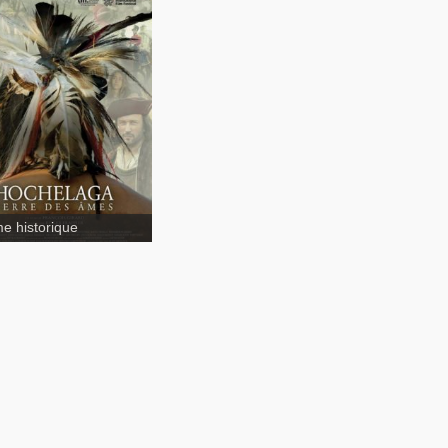
Hochelaga,
re des Âmes
e historique