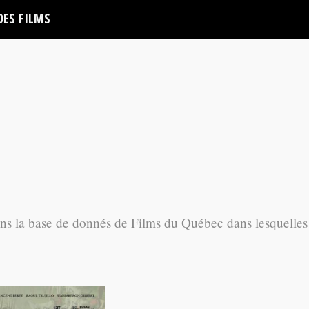
DES FILMS
ans la base de donnés de Films du Québec dans lesquelles