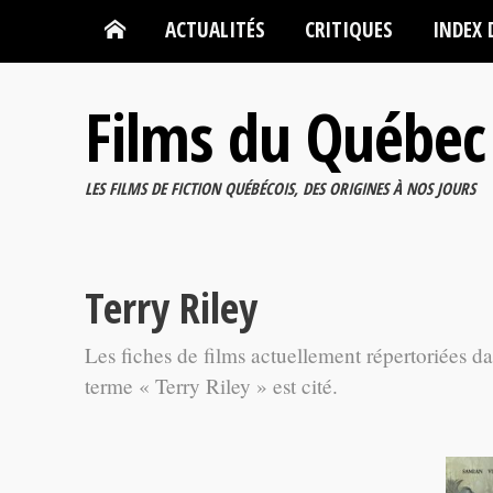
ACTUALITÉS
CRITIQUES
INDEX 
Films du Québec
LES FILMS DE FICTION QUÉBÉCOIS, DES ORIGINES À NOS JOURS
Terry Riley
Les fiches de films actuellement répertoriées d
terme « Terry Riley » est cité.