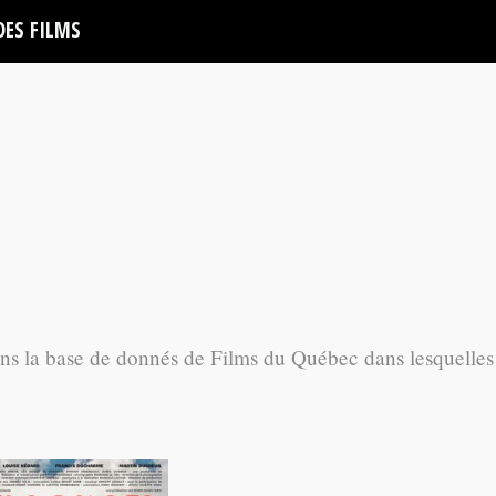
DES FILMS
ans la base de donnés de Films du Québec dans lesquelles