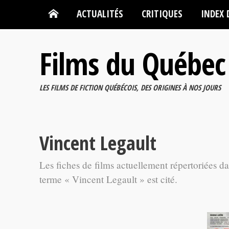
ACTUALITÉS
CRITIQUES
INDEX 
Films du Québec
LES FILMS DE FICTION QUÉBÉCOIS, DES ORIGINES À NOS JOURS
Vincent Legault‍
Les fiches de films actuellement répertoriées d
terme « Vincent Legault‍ » est cité.